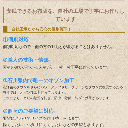
安眠できるお布団を、自社の工場で丁寧にお作りし
ています
自社工場だから安心の個別管理！
①個別対応
個別対応なので、他の方の羽毛とが混ざることはありません。
②職人の技術・情熱
素材の違いがわかる人材が、一枚一枚丁寧に作っています。
③石川県内で唯一のオゾン加工
洗浄後のダウンをさらにパワーアップさせ、クリーンなダウンに復元するため
当社では、オゾン加工を行っております。
これにより、カビの繁殖を防ぎ、防虫・除菌・防ダニ効果があります。
③個々のご要望に対応
要望に合わせてサイズを作り替えられます。
軽くしたい・ヘタリにくくしたいなどの要望も承ります。