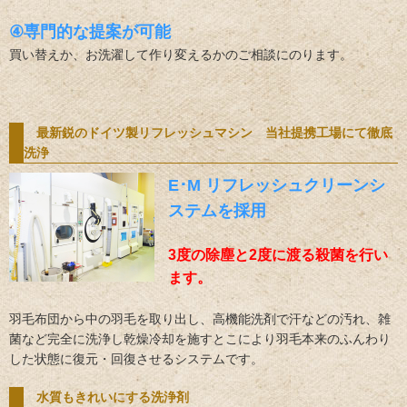
④専門的な提案が可能
買い替えか、お洗濯して作り変えるかのご相談にのります。
最新鋭のドイツ製リフレッシュマシン 当社提携工場にて徹底
洗浄
E･M リフレッシュクリーンシ
ステムを採用
3度の除塵と2度に渡る殺菌を行い
ます。
羽毛布団から中の羽毛を取り出し、高機能洗剤で汗などの汚れ、雑
菌など完全に洗浄し乾燥冷却を施すとこにより羽毛本来のふんわり
した状態に復元・回復させるシステムです。
水質もきれいにする洗浄剤