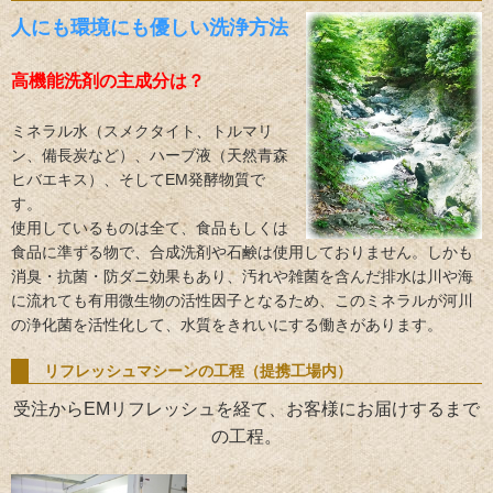
人にも環境にも優しい洗浄方法
高機能洗剤の主成分は？
ミネラル水（スメクタイト、トルマリ
ン、備長炭など）、ハーブ液（天然青森
ヒバエキス）、そしてEM発酵物質で
す。
使用しているものは全て、食品もしくは
食品に準ずる物で、合成洗剤や石鹸は使用しておりません。しかも
消臭・抗菌・防ダニ効果もあり、汚れや雑菌を含んだ排水は川や海
に流れても有用微生物の活性因子となるため、このミネラルが河川
の浄化菌を活性化して、水質をきれいにする働きがあります。
リフレッシュマシーンの工程（提携工場内）
受注からEMリフレッシュを経て、お客様にお届けするまで
の工程。