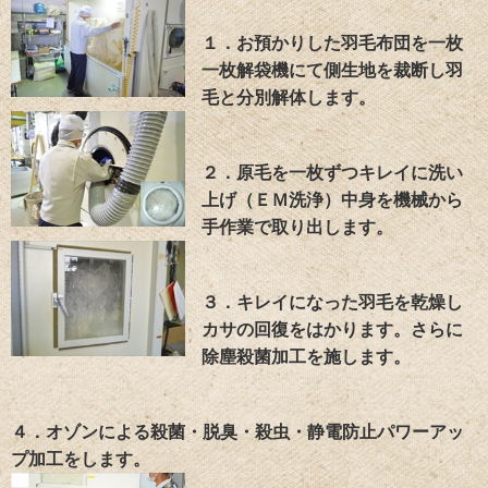
１．お預かりした羽毛布団を一枚
一枚解袋機にて側生地を裁断し羽
毛と分別解体します。
２．原毛を一枚ずつキレイに洗い
上げ（ＥＭ洗浄）中身を機械から
手作業で取り出します。
３．キレイになった羽毛を乾燥し
カサの回復をはかります。さらに
除塵殺菌加工を施します。
４．オゾンによる殺菌・脱臭・殺虫・静電防止パワーアッ
プ加工をします。