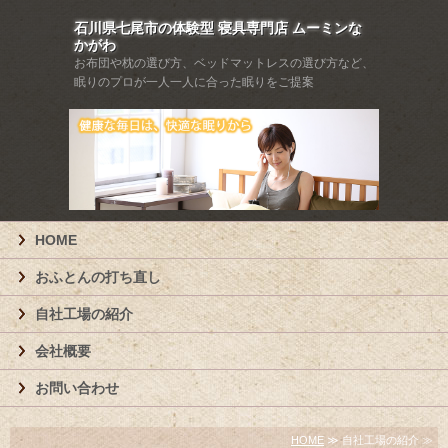
石川県七尾市の体験型 寝具専門店 ムーミンな
かがわ
お布団や枕の選び方、ベッドマットレスの選び方など、
眠りのプロが一人一人に合った眠りをご提案
HOME
おふとんの打ち直し
自社工場の紹介
会社概要
お問い合わせ
HOME
≫ 自社工場の紹介 ≫