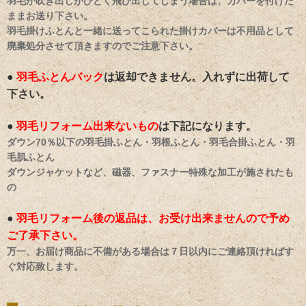
羽毛が吹き出しがひどく飛び出してしまう場合は、カバーを付けた
ままお送り下さい。
羽毛掛けふとんと一緒に送ってこられた掛けカバーは不用品として
廃棄処分させて頂きますのでご注意下さい。
●
羽毛ふとんバック
は返却できません。入れずに出荷して
下さい。
●
羽毛リフォーム出来ないもの
は下記になります。
ダウン70％以下の羽毛掛ふとん・羽根ふとん・羽毛合掛ふとん・羽
毛肌ふとん
ダウンジャケットなど、磁器、ファスナー特殊な加工が施されたも
の
●
羽毛リフォーム後の返品は、お受け出来ませんので予め
ご了承下さい。
万一、お届け商品に不備がある場合は７日以内にご連絡頂ければす
ぐ対応致します。