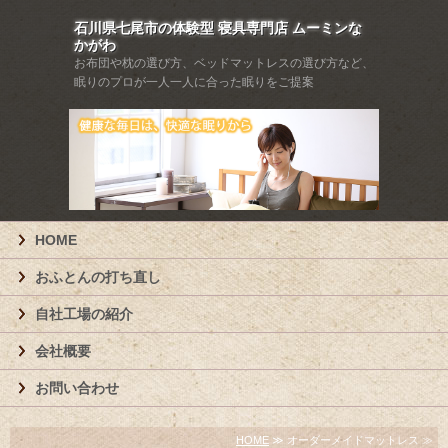
石川県七尾市の体験型 寝具専門店 ムーミンな
かがわ
お布団や枕の選び方、ベッドマットレスの選び方など、
眠りのプロが一人一人に合った眠りをご提案
HOME
おふとんの打ち直し
自社工場の紹介
会社概要
お問い合わせ
HOME
≫ オーダーメイドマットレス ≫