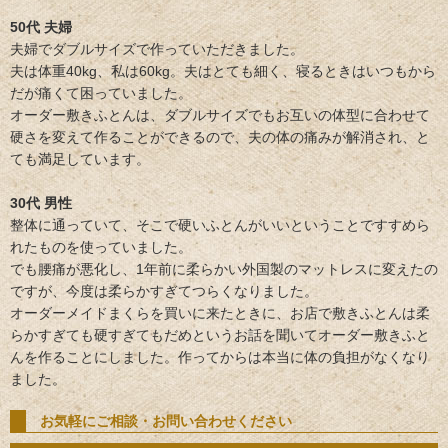
50代 夫婦
夫婦でダブルサイズで作っていただきました。
夫は体重40kg、私は60kg。夫はとても細く、寝るときはいつもから
だが痛くて困っていました。
オーダー敷きふとんは、ダブルサイズでもお互いの体型に合わせて
硬さを変えて作ることができるので、夫の体の痛みが解消され、と
ても満足しています。
30代 男性
整体に通っていて、そこで硬いふとんがいいということですすめら
れたものを使っていました。
でも腰痛が悪化し、1年前に柔らかい外国製のマットレスに変えたの
ですが、今度は柔らかすぎてつらくなりました。
オーダーメイドまくらを買いに来たときに、お店で敷きふとんは柔
らかすぎても硬すぎてもだめというお話を聞いてオーダー敷きふと
んを作ることにしました。作ってからは本当に体の負担がなくなり
ました。
お気軽にご相談・お問い合わせください