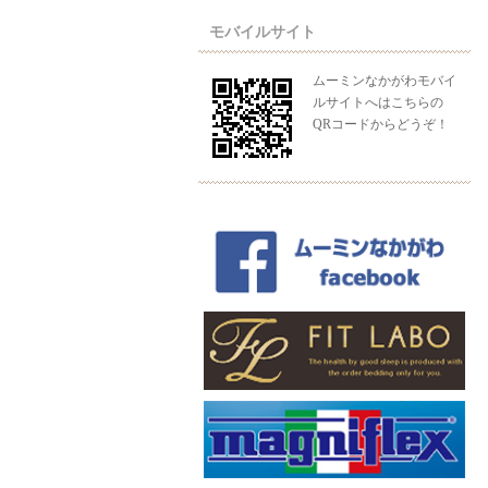
モバイルサイト
ムーミンなかがわモバイ
ルサイトへはこちらの
QRコードからどうぞ！