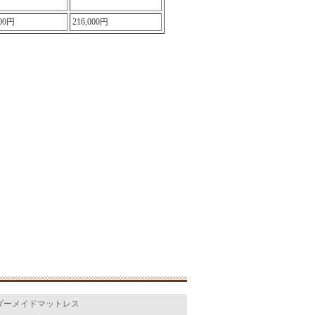
000円
216,000円
ダーメイドマットレス