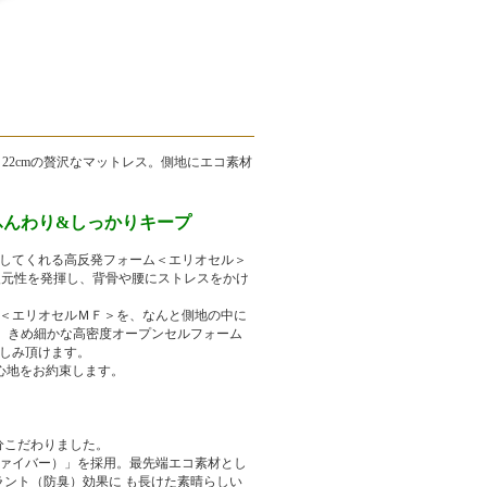
さ22cmの贅沢なマットレス。側地にエコ素材
ふんわり&しっかりキープ
してくれる高反発フォーム＜エリオセル＞
復元性を発揮し、背骨や腰にストレスをかけ
＜エリオセルＭＦ＞を、なんと側地の中に
た。きめ細かな高密度オープンセルフォーム
しみ頂けます。
心地をお約束します。
分こだわりました。
木製ファイバー）」を採用。最先端エコ素材とし
ント（防臭）効果に も長けた素晴らしい