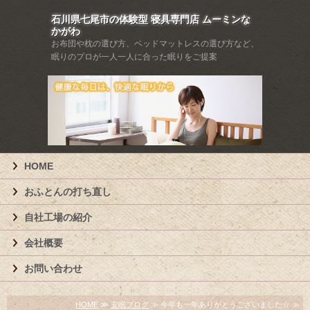
石川県七尾市の体験型 寝具専門店 ムーミンな
かがわ
お布団や枕の選び方、ベッドマットレスの選び方など、
眠りのプロが一人一人に合った眠りをご提案
HOME
おふとんの打ち直し
自社工場の紹介
会社概要
お問い合わせ
HOME
≫
安眠ブログ
≫ 今年も一年ありがとうございました☆ ≫