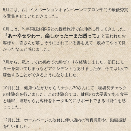
5月には、西川イノベーションキャンペーンマフロン部門の最優秀賞
を受賞させていただきました。
6月には、昨年同様お客様との親睦旅行で白川郷に行ってきました。
『あ〜幸せやわー。楽しかったーまた誘って』
と言われたお
客様や、皆さんが嬉しそうにされている姿を見て、改めてやって良
かったなぁと感じました。
7月から、私としては初めての綿づくりを経験しました。初日にモー
ターを焼いてしまうなどアクシデントもありましたが、今では1人で
稼働することができるようになりました。
10月には、健康つながりからミナクル70さんにて、寝姿勢チェック
の体験会を行いました。この体験会では、健康の3大要素である食事
と睡眠、運動からお客様をトータル的にサポートできる可能性を感
じました。
12月には、ホームページの改修に伴い店内の写真撮影や、動画撮影
を行いました。